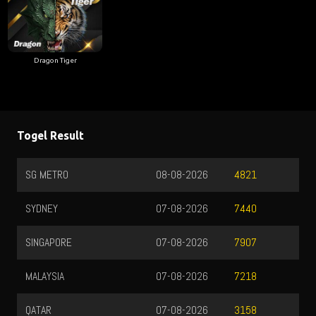
Dragon Tiger
Togel Result
SG METRO
08-08-2026
4821
SYDNEY
07-08-2026
7440
SINGAPORE
07-08-2026
7907
MALAYSIA
07-08-2026
7218
QATAR
07-08-2026
3158